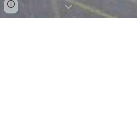
Chers clients, Le Royal vous propose un 
arrêt aux portes de l'Abitibi en vous offrant 
une cuisine de type familial variée et 
pleine de saveur. Que ce soit pour une 
pause café, un bon repas, ou une 
confortable nuité, venez profiter de nos 
installation fraîchement rénovées!